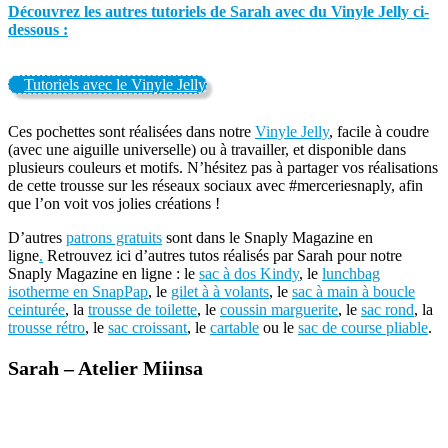
Découvrez les autres tutoriels de Sarah avec du Vinyle Jelly ci-
dessous :
Tutoriels avec le Vinyle Jelly
Ces pochettes sont réalisées dans notre
Vinyle Jelly
, facile à coudre
(avec une aiguille universelle) ou à travailler, et disponible dans
plusieurs couleurs et motifs. N’hésitez pas à partager vos réalisations
de cette trousse sur les réseaux sociaux avec #merceriesnaply, afin
que l’on voit vos jolies créations !
D’autres
patrons gratuits
sont dans le Snaply Magazine en
ligne
.
Retrouvez ici d’autres tutos réalisés par Sarah pour notre
Snaply Magazine en ligne : le
sac à dos Kindy
, le
lunchbag
isotherme en SnapPap
, le
gilet à à volants
, le
sac à main à boucle
ceinturée
, la
trousse de toilette
, le
coussin marguerite
, le
sac rond
, la
trousse rétro
, le
sac croissant
, le
cartable
ou le
sac de course pliable
.
Sarah – Atelier Miinsa