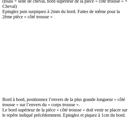
(Biais = selle de cheval, bord supérieur de la pièce « côté trousse » =
Cheval)
Epinglez puis surpiquez à 2mm du bord. Faites de même pour la
2ème pièce « côté trousse »
Bord à bord, positionnez l’envers de la plus grande longueur « côté
trousse » sur l’envers du « corps trousse ».
Le bord supérieur de la pièce « côté trousse » doit venir se placer sur
le repère indiqué précédemment. Epinglez et piquez à 1cm du bord.