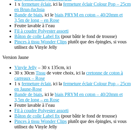
1 x
fermeture éclair
, ici la
fermeture éclair Colour Pop – 25cm
en Brun-fuchsia
Bande de biais
, ici le
biais PRYM en coton – 40/20mm et
3,5m de long – en Rose
Feutre lavable à l’eau
Fil à coudre Polyester assorti
Bâton de colle Label fix
(pour bâtir le fond de trousse)
Pinces à tissu Wonder Clips
plutôt que des épingles, si vous
utilisez du Vinyle Jelly
Version Jaune
Vinyle Jelly
– 30 x 135cm, ici
30 x 30cm
Tissu
de votre choix, ici la
cretonne de coton à
carreaux – Rose
1 x
fermeture éclair
, ici la
fermeture éclair Colour Pop – 25cm
en Jaune-Rose
Bande de biais
, ici le
biais PRYM en coton – 40/20mm et
3,5m de long – en Rose
Feutre lavable à l’eau
Fil à coudre Polyester assorti
Bâton de colle Label fix
(pour bâtir le fond de trousse)
Pinces à tissu Wonder Clips
plutôt que des épingles, si vous
utilisez du Vinyle Jelly