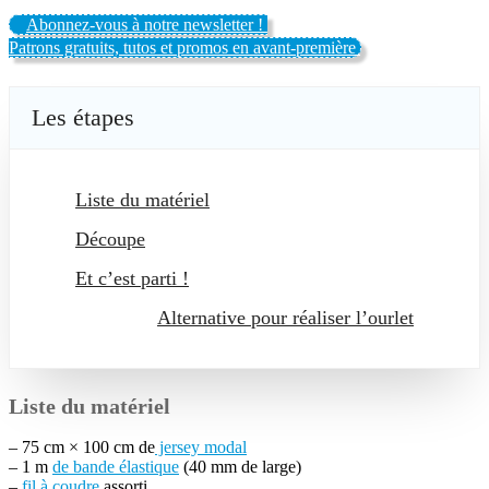
Abonnez-vous à notre newsletter !
Patrons gratuits, tutos et promos en avant-première
Les étapes
Liste du matériel
Découpe
Et c’est parti !
Alternative pour réaliser l’ourlet
Liste du matériel
– 75 cm × 100 cm de
jersey modal
– 1 m
de bande élastique
(40 mm de large)
–
fil à coudre
assorti