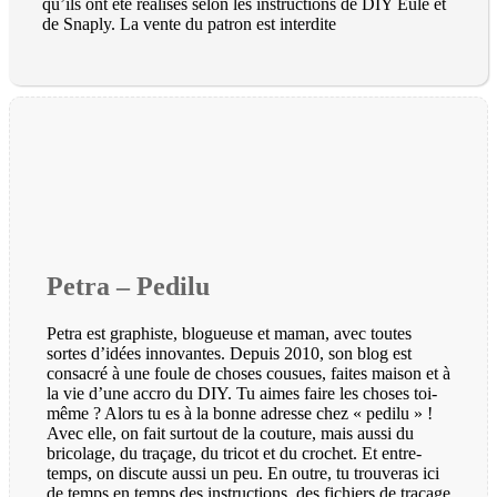
qu’ils ont été réalisés selon les instructions de DIY Eule et
de Snaply. La vente du patron est interdite
Petra – Pedilu
Petra est graphiste, blogueuse et maman, avec toutes
sortes d’idées innovantes. Depuis 2010, son blog est
consacré à une foule de choses cousues, faites maison et à
la vie d’une accro du DIY. Tu aimes faire les choses toi-
même ? Alors tu es à la bonne adresse chez « pedilu » !
Avec elle, on fait surtout de la couture, mais aussi du
bricolage, du traçage, du tricot et du crochet. Et entre-
temps, on discute aussi un peu. En outre, tu trouveras ici
de temps en temps des instructions, des fichiers de traçage