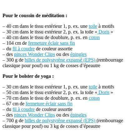
Pour le coussin de méditation :
– 40 cm dans le tissu extérieur 1, p. ex. une
toile
à motifs
– 30 cm dans le tissu extérieur 2, p. ex. la toile «
Doris
»
– 40 cm dans le tissu de doublure, p. ex. en
coton
– 104 cm de
fermeture éclair sans fin
– du
fil à coudre
de couleur assortie
– des
pinces Wonder Clips
ou des
épingles
– 300 g de
billes de polystyrène expansé (EPS)
(rembourrage
classique pour pouf) ou 1 kg de cosses d’épeautre
Pour le bolster de yoga :
– 30 cm dans le tissu extérieur 1, p. ex. une
toile
à motifs
– 50 cm dans le tissu extérieur 2, p. ex. la toile «
Doris
»
– 70 cm dans le tissu de doublure, p. ex. en
coton
– 67 cm de
fermeture éclair sans fin
– du
fil à coudre
de couleur assortie
– des
pinces Wonder Clips
ou des
épingles
– 700 g de
billes de polystyrène expansé (EPS)
(rembourrage
classique pour pouf) ou 3 kg de cosses d’épeautre