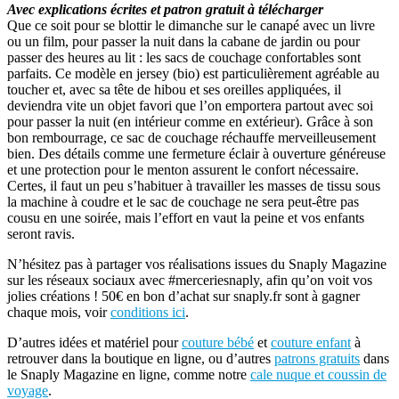
Avec explications écrites et patron gratuit à télécharger
Que ce soit pour se blottir le dimanche sur le canapé avec un livre
ou un film, pour passer la nuit dans la cabane de jardin ou pour
passer des heures au lit : les sacs de couchage confortables sont
parfaits. Ce modèle en jersey (bio) est particulièrement agréable au
toucher et, avec sa tête de hibou et ses oreilles appliquées, il
deviendra vite un objet favori que l’on emportera partout avec soi
pour passer la nuit (en intérieur comme en extérieur). Grâce à son
bon rembourrage, ce sac de couchage réchauffe merveilleusement
bien. Des détails comme une fermeture éclair à ouverture généreuse
et une protection pour le menton assurent le confort nécessaire.
Certes, il faut un peu s’habituer à travailler les masses de tissu sous
la machine à coudre et le sac de couchage ne sera peut-être pas
cousu en une soirée, mais l’effort en vaut la peine et vos enfants
seront ravis.
N’hésitez pas à partager vos réalisations issues du Snaply Magazine
sur les réseaux sociaux avec #merceriesnaply, afin qu’on voit vos
jolies créations ! 50€ en bon d’achat sur snaply.fr sont à gagner
chaque mois, voir
conditions ici
.
D’autres idées et matériel pour
couture bébé
et
couture enfant
à
retrouver dans la boutique en ligne, ou d’autres
patrons gratuits
dans
le Snaply Magazine en ligne, comme notre
cale nuque et coussin de
voyage
.