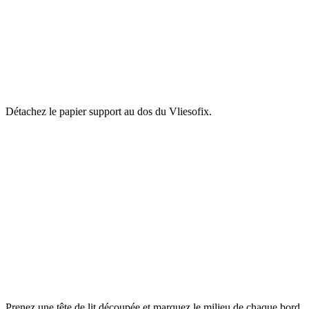
Détachez le papier support au dos du Vliesofix.
Prenez une tête de lit découpée et marquez le milieu de chaque bord