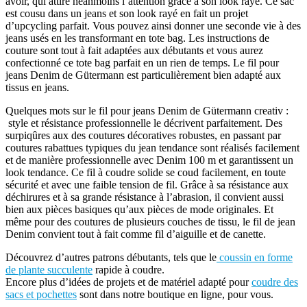
avoir, qui attire néanmoins l’attention grâce à son look rayé. Ce sac
est cousu dans un jeans et son look rayé en fait un projet
d’upcycling parfait. Vous pouvez ainsi donner une seconde vie à des
jeans usés en les transformant en tote bag. Les instructions de
couture sont tout à fait adaptées aux débutants et vous aurez
confectionné ce tote bag parfait en un rien de temps. Le fil pour
jeans Denim de Gütermann est particulièrement bien adapté aux
tissus en jeans.
Quelques mots sur le fil pour jeans Denim de Gütermann creativ :
style et résistance professionnelle le décrivent parfaitement. Des
surpiqûres aux des coutures décoratives robustes, en passant par
coutures rabattues typiques du jean tendance sont réalisés facilement
et de manière professionnelle avec Denim 100 m et garantissent un
look tendance. Ce fil à coudre solide se coud facilement, en toute
sécurité et avec une faible tension de fil. Grâce à sa résistance aux
déchirures et à sa grande résistance à l’abrasion, il convient aussi
bien aux pièces basiques qu’aux pièces de mode originales. Et
même pour des coutures de plusieurs couches de tissu, le fil de jean
Denim convient tout à fait comme fil d’aiguille et de canette.
Découvrez d’autres patrons débutants, tels que le
coussin en forme
de plante succulente
rapide à coudre.
Encore plus d’idées de projets et de matériel adapté pour
coudre des
sacs et pochettes
sont dans notre boutique en ligne, pour vous.