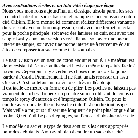
Avec explications écrites et un tuto vidéo étape par étape
Nous vous montrons aujourd’hui un classique absolu parmi les sacs
: ce tuto facile d’un sac cabas ciré et pratique est ici en tissu de coton
ciré Oilskin. Elle te montre ici comment réaliser différentes variantes
du sac : soit avec un bouton-pression, soit avec une fermeture éclair
pour la poche principale, soit avec des lanières en cuir, soit avec une
sangle Lashy dans une version végétalienne, soit avec une poche
intérieure simple, soit avec une poche intérieure à fermeture éclair –
à toi de composer ton sac comme tu le souhaites.
Le tissu Oilskin est un tissu de coton enduit et huilé. Le matériau est
donc résistant à l’eau et antitâche et il est en même temps très facile à
travailler. Cependant, il y a certaines choses que tu dois toujours
garder à l’esprit. Premièrement, il ne faut jamais repasser un tissu
Oilskin. C’est toutefois un matériau est très malléable qui
il est facile de mettre en forme ou de plier. Les poches ne laissent pas
vraiment de taches. Tu peux en prendre soin en utilisant de temps en
temps le spray d’entretien et d’imprégnation Oilskin. Tu peux le
coudre avec une aiguille universelle et du fil à coudre tout usage.
Mais veille à toujours utiliser une longueur de point plus longue d’au
moins 3,0 et n’utilise pas d’épingles, sauf en cas d’absolue nécessité.
Le modèle du sac et le type de tissu sont tous les deux appropriés
pour des débutants. Amuse-toi bien à coudre un sac cabas ciré