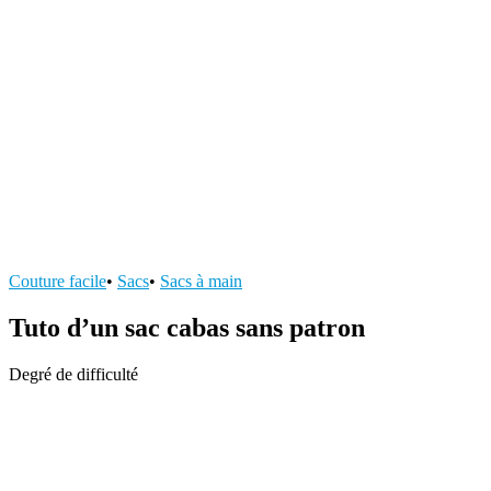
Couture facile
•
Sacs
•
Sacs à main
Tuto d’un sac cabas sans patron
Degré de difficulté