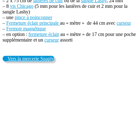
– 2 x 75 cm de
lanières de cuir
ou de la
sangle Lashy
, 24 mm
– 8
vis Chicago
(5 mm pour les lanières de cuir et 2 mm pour la
sangle Lashy)
– une
pince à poinçonner
–
Fermeture éclair principale
au « mètre » de 44 cm avec
curseur
–
Fermoir magnétique
– en option :
fermeture éclair
au « mètre » de 17 cm pour une poche
supplémentaire et un
curseur
assorti
Vers la mercerie Snaply