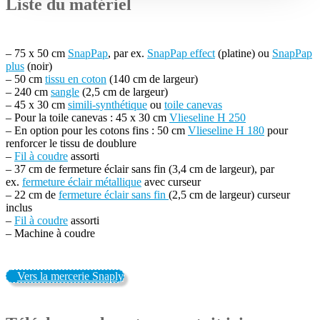
Liste du matériel
– 75 x 50 cm
SnapPap
, par ex.
SnapPap effect
(platine) ou
SnapPap
plus
(noir)
– 50 cm
tissu en coton
(140 cm de largeur)
– 240 cm
sangle
(2,5 cm de largeur)
– 45 x 30 cm
simili-synthétique
ou
toile canevas
– Pour la toile canevas : 45 x 30 cm
Vlieseline H 250
– En option pour les cotons fins : 50 cm
Vlieseline H 180
pour
renforcer le tissu de doublure
–
Fil à coudre
assorti
– 37 cm de fermeture éclair sans fin (3,4 cm de largeur), par
ex.
fermeture éclair métallique
avec curseur
– 22 cm de
fermeture éclair sans fin
(2,5 cm de largeur) curseur
inclus
–
Fil à coudre
assorti
– Machine à coudre
Vers la mercerie Snaply