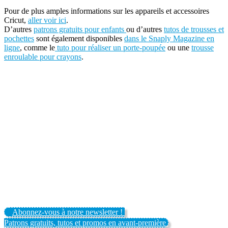
Pour de plus amples informations sur les appareils et accessoires
Cricut,
aller voir ici
.
D’autres
patrons gratuits pour enfants
ou d’autres
tutos de trousses et
pochettes
sont également disponibles
dans le Snaply Magazine en
ligne
, comme le
tuto pour réaliser un porte-poupée
ou une
trousse
enroulable pour crayons
.
Abonnez-vous à notre newsletter !
Patrons gratuits, tutos et promos en avant-première