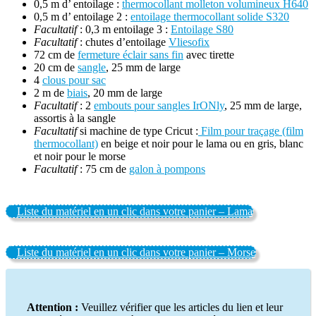
0,5 m d’ entoilage :
thermocollant molleton volumineux H640
0,5 m d’ entoilage 2 :
entoilage thermocollant solide S320
Facultatif
: 0,3 m entoilage 3 :
Entoilage S80
Facultatif
: chutes d’entoilage
Vliesofix
72 cm de
fermeture éclair sans fin
avec tirette
20 cm de
sangle
, 25 mm de large
4
clous pour sac
2 m de
biais
, 20 mm de large
Facultatif
: 2
embouts pour sangles IrONly
, 25 mm de large,
assortis à la sangle
Facultatif
si machine de type Cricut :
Film pour traçage (film
thermocollant)
en beige et noir pour le lama ou en gris, blanc
et noir pour le morse
Facultatif
: 75 cm de
galon à pompons
Liste du matériel en un clic dans votre panier – Lama
Liste du matériel en un clic dans votre panier – Morse
Attention :
Veuillez vérifier que les articles du lien et leur