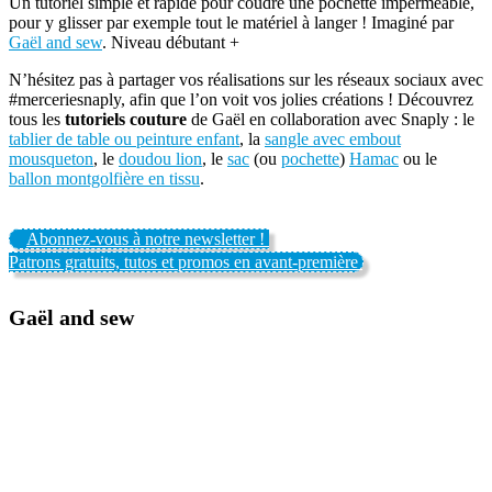
Un tutoriel simple et rapide pour coudre une pochette imperméable,
pour y glisser par exemple tout le matériel à langer ! Imaginé par
Gaël and sew
. Niveau débutant +
N’hésitez pas à partager vos réalisations sur les réseaux sociaux avec
#merceriesnaply, afin que l’on voit vos jolies créations ! Découvrez
tous les
tutoriels couture
de Gaël en collaboration avec Snaply : le
tablier de table ou peinture enfant
, la
sangle avec embout
mousqueton
, le
doudou lion
, le
sac
(ou
pochette
)
Hamac
ou le
ballon montgolfière en tissu
.
Abonnez-vous à notre newsletter !
Patrons gratuits, tutos et promos en avant-première
Gaël and sew