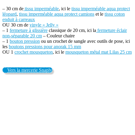
– 30 cm de
tissu imperméable
, ici le
tissu imperméable aqua protect
léopard
,
tissu imperméable aqua protect camions
et le
tissu coton
enduit à carreaux
OU 30 cm de
vinyle « Jelly »
– 1
fermeture à glissière
classique de 20 cm, ici la
fermeture éclair
non-séparable 20 cm
– Couleur chaire
– 1
bouton pression
ou un crochet de sangle avec outils de pose, ici
les
boutons pressions pour anorak 15 mm
OU 1
crochet mousqueton
, ici le
mousqueton métal mat Lilas 25 cm
Vers la mercerie Snaply